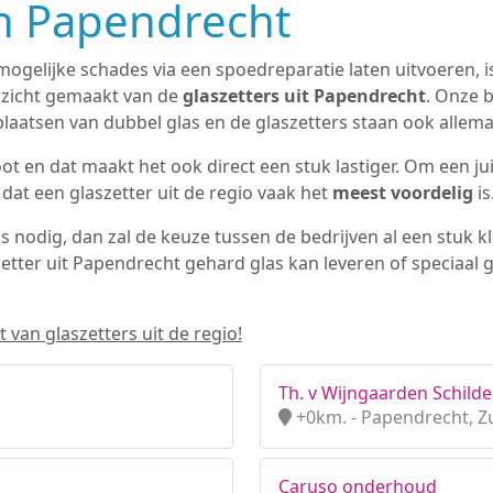
in Papendrecht
mogelijke schades via een spoedreparatie laten uitvoeren, i
rzicht gemaakt van de
glaszetters uit Papendrecht
. Onze b
plaatsen van dubbel glas en de glaszetters staan ook allema
t en dat maakt het ook direct een stuk lastiger. Om een juis
 dat een glaszetter uit de regio vaak het
meest voordelig
is
as nodig, dan zal de keuze tussen de bedrijven al een stuk k
zetter uit Papendrecht gehard glas kan leveren of speciaal
 van glaszetters uit de regio!
Th. v Wijngaarden Schild
+0km. - Papendrecht, Z
Caruso onderhoud