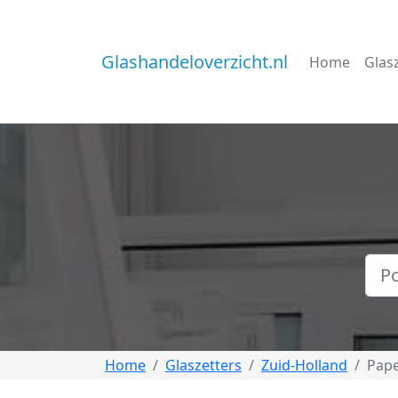
Glashandeloverzicht.nl
Home
Glas
Home
Glaszetters
Zuid-Holland
Pap