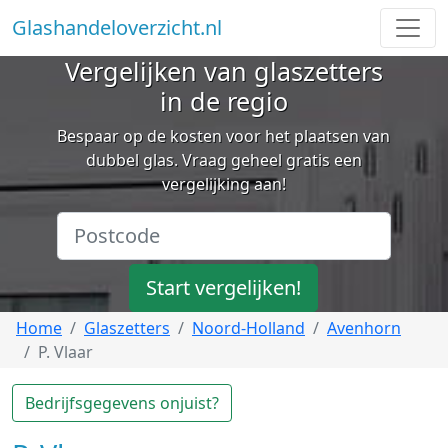
Glashandeloverzicht.nl
Vergelijken van glaszetters
in de regio
Bespaar op de kosten voor het plaatsen van
dubbel glas. Vraag geheel gratis een
vergelijking aan!
Start vergelijken!
Home
Glaszetters
Noord-Holland
Avenhorn
P. Vlaar
Bedrijfsgegevens onjuist?