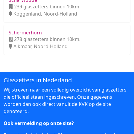
Scharwoude
239 glaszetters binnen 10km.
Koggenland, Noord-Holland
Schermerhorn
278 glaszetters binnen 10km.
Alkmaar, Noord-Holland
Glaszetters in Nederland
Wij streven naar een volledig overzicht van glaszetters
die officieel staan ingeschreven. Onze gegevens
worden dan ook direct vanuit de KVK op de site
genoteerd.
Ook vermelding op onze site?