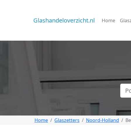
Glashandeloverzicht.nl
Home
Glas
Home
Glaszetters
Noord-Holland
Be