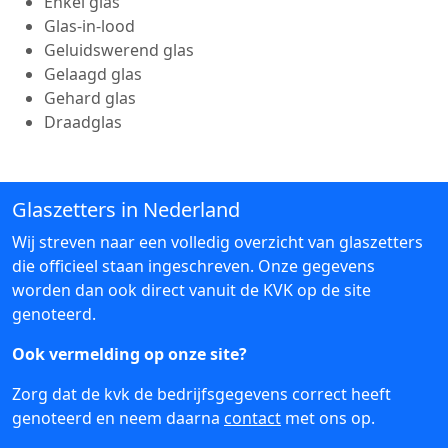
Enkel glas
Glas-in-lood
Geluidswerend glas
Gelaagd glas
Gehard glas
Draadglas
Glaszetters in Nederland
Wij streven naar een volledig overzicht van glaszetters
die officieel staan ingeschreven. Onze gegevens
worden dan ook direct vanuit de KVK op de site
genoteerd.
Ook vermelding op onze site?
Zorg dat de kvk de bedrijfsgegevens correct heeft
genoteerd en neem daarna
contact
met ons op.