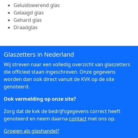
Geluidswerend glas
Gelaagd glas
Gehard glas
Draadglas
Glaszetters in Nederland
Wij streven naar een volledig overzicht van glaszetters
die officieel staan ingeschreven. Onze gegevens
worden dan ook direct vanuit de KVK op de site
genoteerd.
Ook vermelding op onze site?
Zorg dat de kvk de bedrijfsgegevens correct heeft
genoteerd en neem daarna
contact
met ons op.
Groeien als glashandel?