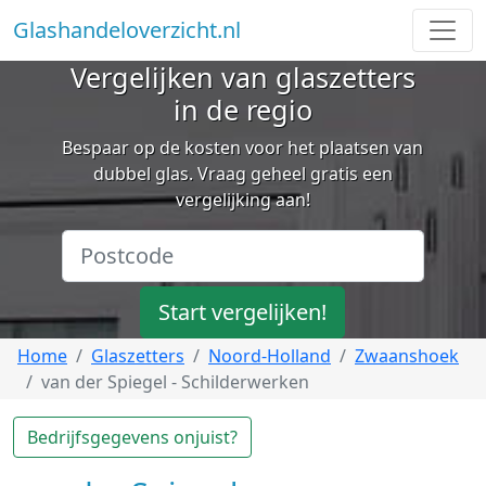
Glashandeloverzicht.nl
Vergelijken van glaszetters
in de regio
Bespaar op de kosten voor het plaatsen van
dubbel glas. Vraag geheel gratis een
vergelijking aan!
Start vergelijken!
Home
Glaszetters
Noord-Holland
Zwaanshoek
van der Spiegel - Schilderwerken
Bedrijfsgegevens onjuist?