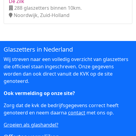
De Zilk
288 glaszetters binnen 10km.
Noordwijk, Zuid-Holland
Glaszetters in Nederland
Wij streven naar een volledig overzicht van glaszetters
die officieel staan ingeschreven. Onze gegevens
worden dan ook direct vanuit de KVK op de site
genoteerd.
Ook vermelding op onze site?
Zorg dat de kvk de bedrijfsgegevens correct heeft
genoteerd en neem daarna
contact
met ons op.
Groeien als glashandel?