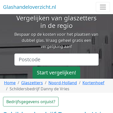
Glashandeloverzicht.nl
Vergelijken van glaszetters
in de regio
Bespaar op de kosten voor het plaatsen van
dubbel glas. Vraag geheel gratis een
vergelijking aan!
Start vergelijken!
Home
Glaszetters
Noord-Holland
Kortenhoef
Schildersbedrijf Danny de Vries
Bedrijfsgegevens onjuist?