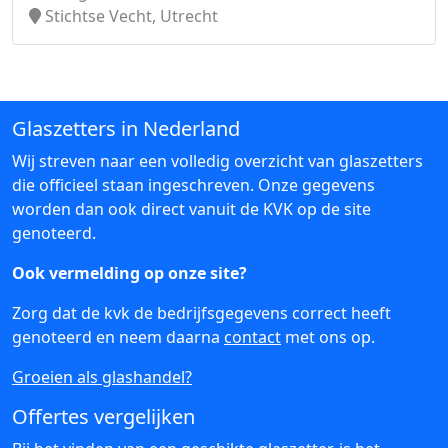
Stichtse Vecht, Utrecht
Glaszetters in Nederland
Wij streven naar een volledig overzicht van glaszetters
die officieel staan ingeschreven. Onze gegevens
worden dan ook direct vanuit de KVK op de site
genoteerd.
Ook vermelding op onze site?
Zorg dat de kvk de bedrijfsgegevens correct heeft
genoteerd en neem daarna
contact
met ons op.
Groeien als glashandel?
Offertes vergelijken