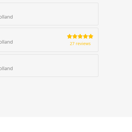
olland
olland
27 reviews
olland