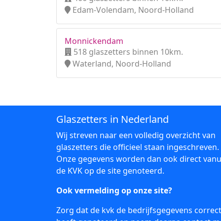
Edam-Volendam, Noord-Holland
Monnickendam
518 glaszetters binnen 10km.
Waterland, Noord-Holland
Glaszetters in Nederland
Wij streven naar een volledig overzicht van
glaszetters die officieel staan ingeschreven.
Onze gegevens worden dan ook direct vanu
de KVK op de site genoteerd.
Ook vermelding op onze site?
Zorg dat de kvk de bedrijfsgegevens correc