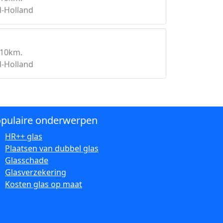
-Holland
 10km.
-Holland
pulaire onderwerpen
HR++ glas
Plaatsen van dubbel glas
Glasschade
Glasverzekering
Kosten glas op maat