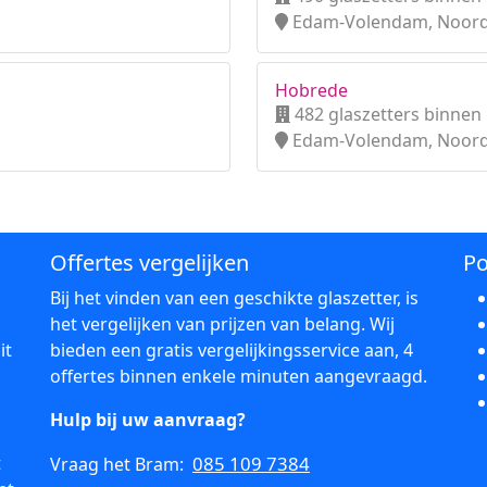
Edam-Volendam, Noord
Hobrede
482 glaszetters binnen
Edam-Volendam, Noord
Offertes vergelijken
Po
Bij het vinden van een geschikte glaszetter, is
het vergelijken van prijzen van belang. Wij
it
bieden een gratis vergelijkingsservice aan, 4
offertes binnen enkele minuten aangevraagd.
Hulp bij uw aanvraag?
t
085 109 7384
Vraag het Bram: