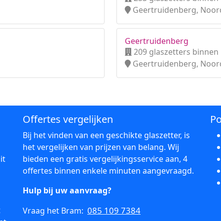
Geertruidenberg, Noor
Geertruidenberg
209 glaszetters binnen
Geertruidenberg, Noor
Offertes vergelijken
Po
Bij het vinden van een geschikte glaszetter, is
het vergelijken van prijzen van belang. Wij
it
bieden een gratis vergelijkingsservice aan, 4
offertes binnen enkele minuten aangevraagd.
Hulp bij uw aanvraag?
t
085 109 7384
Vraag het Bram: