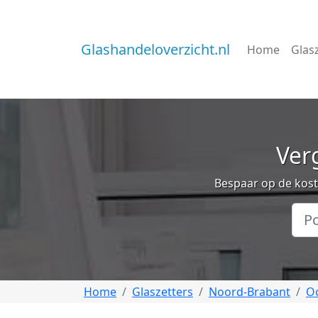
Glashandeloverzicht.nl
Home
Glas
Verg
Bespaar op de koste
Home
Glaszetters
Noord-Brabant
O