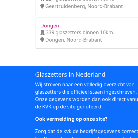
Geertruidenberg, Noord-Brabant
Dongen
339 glaszetters binnen 10km.
Dongen, Noord-Brabant
Glaszetters in Nederland
Wij streven naar een volledig overzicht van
glaszetters die officieel staan ingeschreven.
Onze gegevens worden dan ook direct vanu
de KVK op de site genoteerd.
Ook vermelding op onze site?
Zorg dat de kvk de bedrijfsgegevens correc