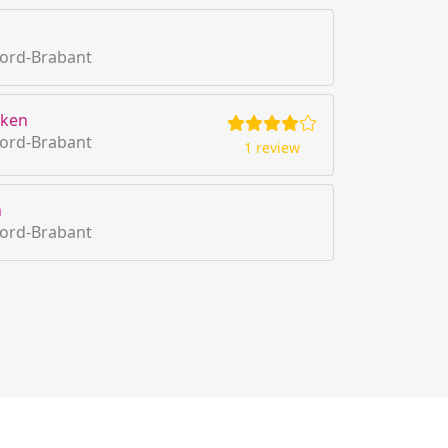
oord-Brabant
rken
oord-Brabant
1 review
n
oord-Brabant