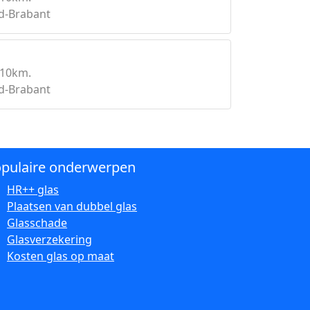
d-Brabant
 10km.
d-Brabant
pulaire onderwerpen
HR++ glas
Plaatsen van dubbel glas
Glasschade
Glasverzekering
Kosten glas op maat