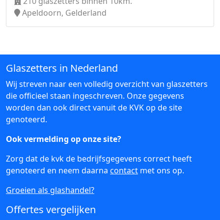
210 glaszetters binnen 10km.
Apeldoorn, Gelderland
Glaszetters in Nederland
Wij streven naar een volledig overzicht van glaszetters
die officieel staan ingeschreven. Onze gegevens
worden dan ook direct vanuit de KVK op de site
genoteerd.
Ook vermelding op onze site?
Zorg dat de kvk de bedrijfsgegevens correct heeft
genoteerd en neem daarna
contact
met ons op.
Groeien als glashandel?
Offertes vergelijken