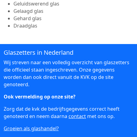
Geluidswerend glas
Gelaagd glas
Gehard glas
Draadglas
Glaszetters in Nederland
Wij streven naar een volledig overzicht van glaszetters
die officieel staan ingeschreven. Onze gegevens
worden dan ook direct vanuit de KVK op de site
genoteerd.
Ook vermelding op onze site?
Zorg dat de kvk de bedrijfsgegevens correct heeft
genoteerd en neem daarna
contact
met ons op.
Groeien als glashandel?